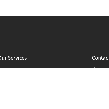
Our Services
Contact
NewTechWood美新超越塑木
HDPE透排水管 滲透陰井
預鑄溝 滲透溝
蜂巢地工格框
景觀風車 水車