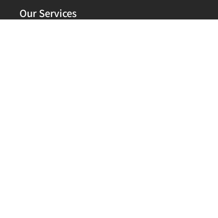
Our Services
NewTechWood美新超越塑木
HDPE透排水管 滲透陰井
預鑄溝 滲透溝
蜂巢地工格框
景觀風車 水車
Contacts Details
11264 台北市北投區清江路192號
(02) 7730 7088