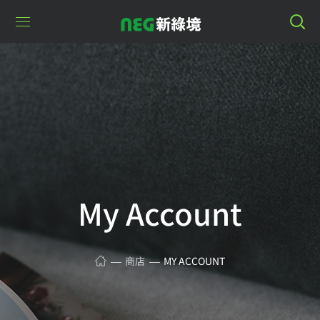
My Account
商店
MY ACCOUNT